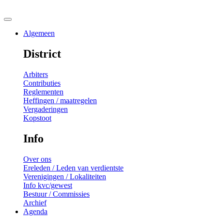
Algemeen
District
Arbiters
Contributies
Reglementen
Heffingen / maatregelen
Vergaderingen
Kopstoot
Info
Over ons
Ereleden / Leden van verdientste
Verenigingen / Lokaliteiten
Info kvc/gewest
Bestuur / Commissies
Archief
Agenda