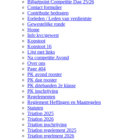
Biljartpoint Competitie Dag 25/26
Contact formulier
Contributie bedragen
Ereleden / Leden van verdientste
Gewestelijke ronde
Home
Info kvc/gewest
Kopstoot
Kopstoot 16
Lijst met links
Na competitie Avond
Over ons
Page 404
PK avond rooster
PK dag rooster
PK driebanden 2e klasse
PK inschrijving
Regelementen
Reglement Heffingen en Maatregelen
Statuten
Triatlon 2025
Triatlon 2026
Triatlon inschrijving
Triatlon regelement 2025
Triatlon regelment 2026