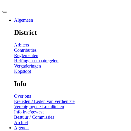
Algemeen
District
Arbiters
Contributies
Reglementen
Heffingen / maatregelen
Vergaderingen
Kopstoot
Info
Over ons
Ereleden / Leden van verdientste
Verenigingen / Lokaliteiten
Info kvc/gewest
Bestuur / Commissies
Archief
Agenda